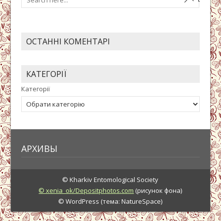
ОСТАННІ КОМЕНТАРІ
КАТЕГОРІЇ
Категорії
АРХИВЫ
© Kharkiv Entomological Society
© xenia_ok/Depositphotos.com
(рисунок фона)
© WordPress (тема: NatureSpace)