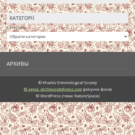
КАТЕГОРІЇ
Категорії
АРХИВЫ
© Kharkiv Entomological Society
© xenia_ok/Depositphotos.com
(рисунок фона)
© WordPress (тема: NatureSpace)